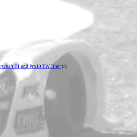
rschaft F1 und Pro10 TW Breit
(8)