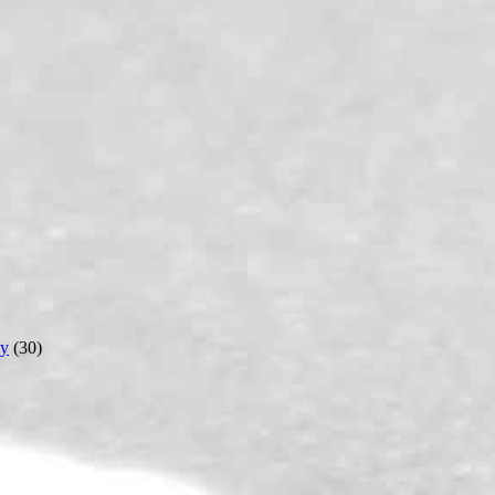
y
(30)