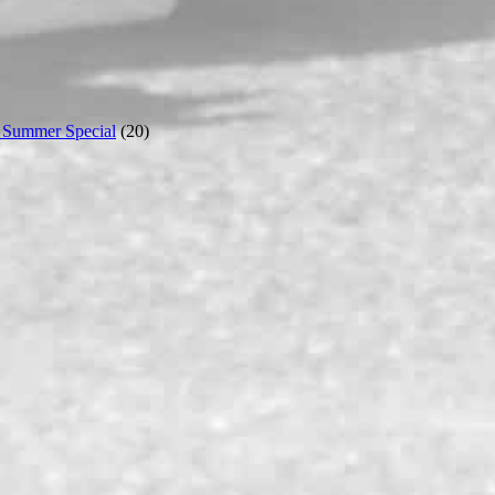
 Summer Special
(20)