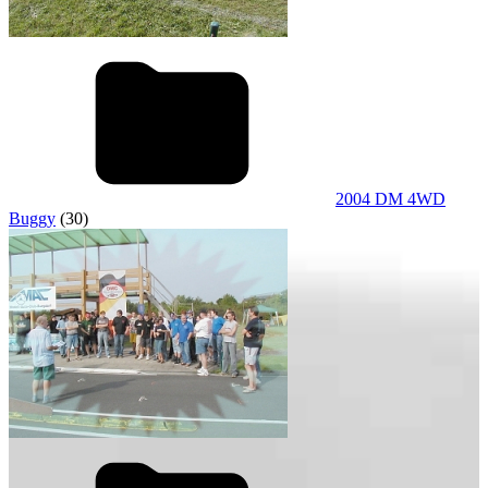
2004 DM 4WD
Buggy
(30)