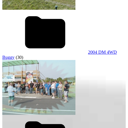
2004 DM 4WD
Buggy
(30)