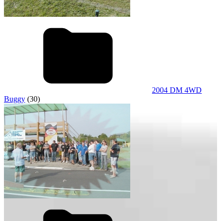
2004 DM 4WD
Buggy
(30)