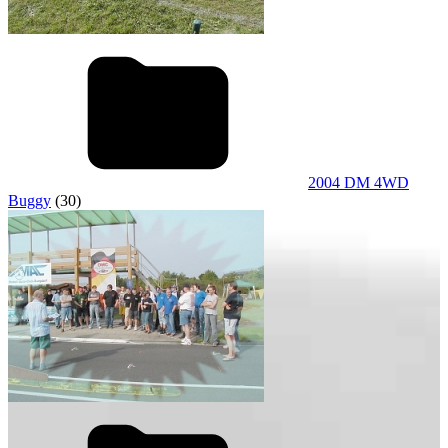
2004 DM 4WD
Buggy
(30)